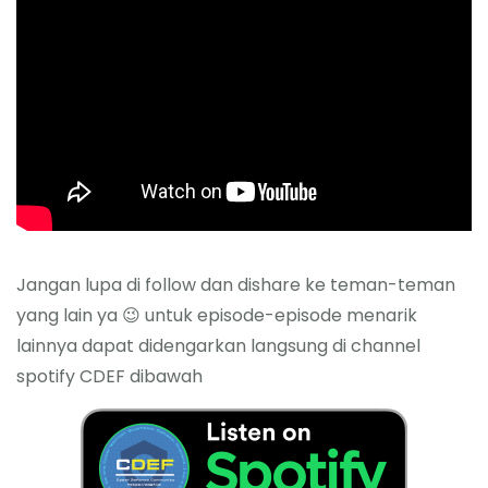
Jangan lupa di follow dan dishare ke teman-teman
yang lain ya 😉 untuk episode-episode menarik
lainnya dapat didengarkan langsung di channel
spotify CDEF dibawah